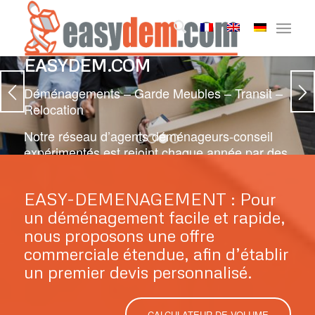
EASYDEM.COM
Déménagements – Garde Meubles – Transit –
Relocation
Notre réseau d’agents déménageurs-conseil
1
2
3
4
expérimentés est rejoint chaque année par des
sociétés de déménagement fédérées autour
d’un objectif :
EASY-DEMENAGEMENT : Pour
LA SATISFACTION CLIENT !
un déménagement facile et rapide,
nous proposons une offre
commerciale étendue, afin d’établir
RÉSEAU EASYDEM.COM
OBTENIR UN DEVIS
un premier devis personnalisé.
CALCULATEUR DE VOLUME