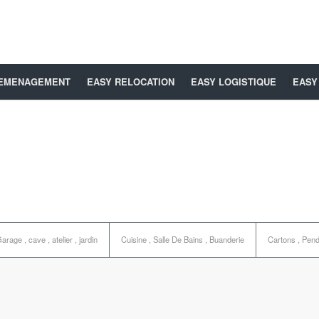
DEMENAGEMENT
EASY RELOCATION
EASY LOGISTIQUE
EASY
arage , cave , atelier , jardin
Cuisine , Salle De Bains , Buanderie
Cartons , Pende