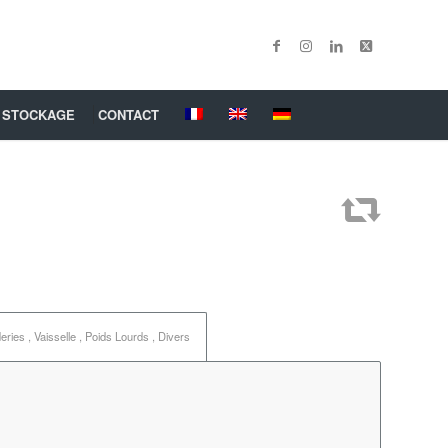
 STOCKAGE
CONTACT
ries , Vaisselle , Poids Lourds , Divers