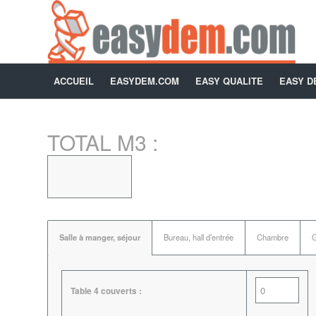
ACCUEIL
EASYDEM.COM
EASY QUALITE
EASY 
TOTAL M3 :
Salle à manger, séjour
Bureau, hall d’entrée
Chambre
G
Table 4 couverts :