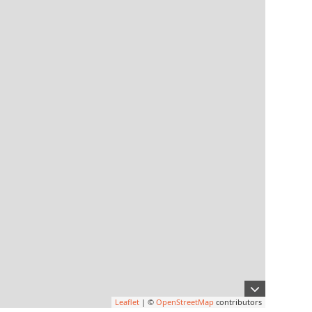
Leaflet
| ©
OpenStreetMap
contributors