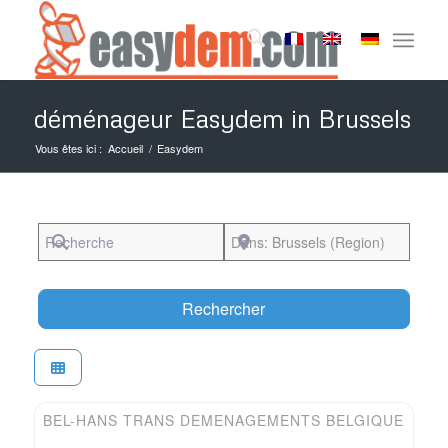
déménageur Easydem in Brussels
Vous êtes ici :
Accueil
/
Easydem
Recherche
Près de
Search
Rechercher
Favori
Easydem
BEL-HANS TRANS DEMENAGEMENTS BELGIQUE