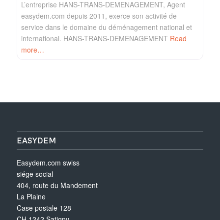
L’entreprise HANS-TRANS-DEMENAGEMENT, Agent
easydem.com depuis 2011, exerce son activité de
service dans le domaine du déménagement national et
international. HANS-TRANS-DEMENAGEMENT
Read
more…
EASYDEM
Easydem.com swiss
siége social
404, route du Mandement
La Plaine
Case postale 128
CH 1242 Satigny