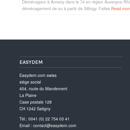
Déménageur à Annecy dans le 74 en région Auvergne-Rhô
déménagement de ou à partir de Sillingy. Faites
Read mo
EASYDEM
Easydem.com swiss
siége social
404, route du Mandement
La Plaine
Case postale 128
CH 1242 Satigny
Tél.: 0041 (0) 22 754 03 41
Email :
contact@easydem.com