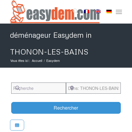
déménageur Easydem in
THONON-LES-BAINS
Vous êtes ici :
Accueil
/
Easydem
Recherche
Près de
Search
Rechercher
Favori
Easydem