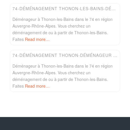
74-DÉMÉNAGEMENT THONON-LES-BAINS-DÉMÉNAGEUR LECOMTE & CORDOBÈS
Déménageur à Thonon-les-Bains dans le 74 en région
Auvergne-Rhône-Alpes. Vous cherchez un
déménagement de ou à partir de Thonon-les-Bains.
Faites
Read more…
Favori
Easydem
74-DÉMÉNAGEMENT THONON-DÉMÉNAGEUR DUBOIS
Déménageur à Thonon-les-Bains dans le 74 en région
Auvergne-Rhône-Alpes. Vous cherchez un
déménagement de ou à partir de Thonon-les-Bains.
Faites
Read more…