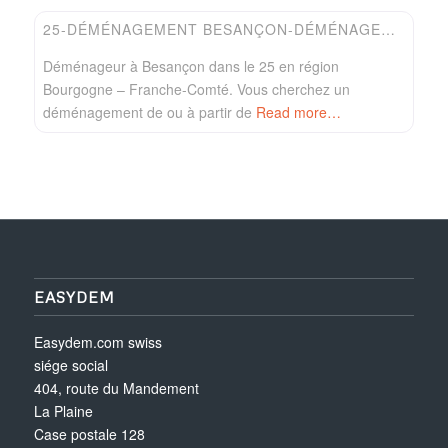
25-DÉMÉNAGEMENT BESANÇON-DÉMÉNAGEUR BULLE
Déménageur à Besançon dans le 25 en région
Bourgogne – Franche-Comté. Vous cherchez un
déménagement de ou à partir de
Read more…
EASYDEM
Easydem.com swiss
siége social
404, route du Mandement
La Plaine
Case postale 128