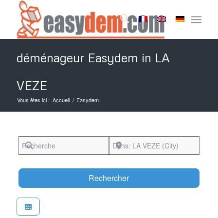
déménageur Easydem in LA
VEZE
Vous êtes ici :
Accueil
/
Easydem
Recherche
Près de
Search
Rechercher
Favori
Easydem