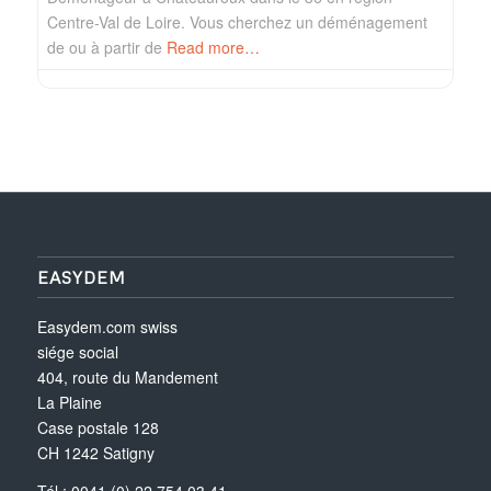
Centre-Val de Loire. Vous cherchez un déménagement
de ou à partir de
Read more…
EASYDEM
Easydem.com swiss
siége social
404, route du Mandement
La Plaine
Case postale 128
CH 1242 Satigny
Tél.: 0041 (0) 22 754 03 41