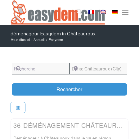
déménageur Easydem in Châteauroux
Vous êtes ici :
Accueil
/
Easydem
Recherche
Près de
Search
Rechercher
Favo
Easydem
36-DÉMÉNAGEMENT CHÂTEAUROUX-DÉMÉNAGEUR TESSIOT
Déménageur à Châteauroux dans le 36 en région