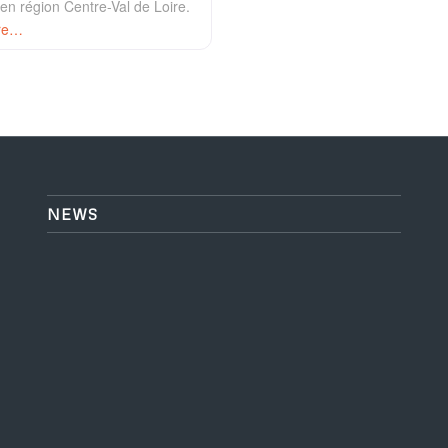
n région Centre-Val de Loire.
re…
NEWS