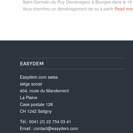
Saint-Germain-du-Puy Déménageur à Bourges dans le 18 e
Vous cherchez un déménagement de ou à partir
Read mo
EASYDEM
Easydem.com swiss
siége social
404, route du Mandement
La Plaine
Case postale 128
CH 1242 Satigny
Tél.: 0041 (0) 22 754 03 41
Email :
contact@easydem.com