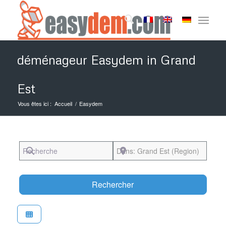
déménageur Easydem in Grand
Est
Vous êtes ici :
Accueil
/
Easydem
Recherche
Près de
Search
Rechercher
Favori
Easydem