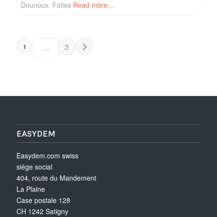
Dounoux. Faites
Read more…
POSTS NAVIGATION
Older posts
3
…
1
EASYDEM
Easydem.com swiss
siége social
404, route du Mandement
La Plaine
Case postale 128
CH 1242 Satigny