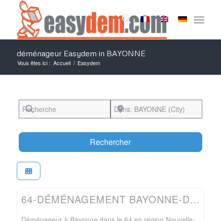
déménageur Easydem in BAYONNE
Vous êtes ici :
Accueil
/
Easydem
Recherche
Près de
Search
Rechercher
Favo
Easydem
64-DÉMÉNAGEMENT BAYONNE-DÉMÉNAGEUR LMEX
Déménageur à Bayonne dans le 64 en région Nouvelle-