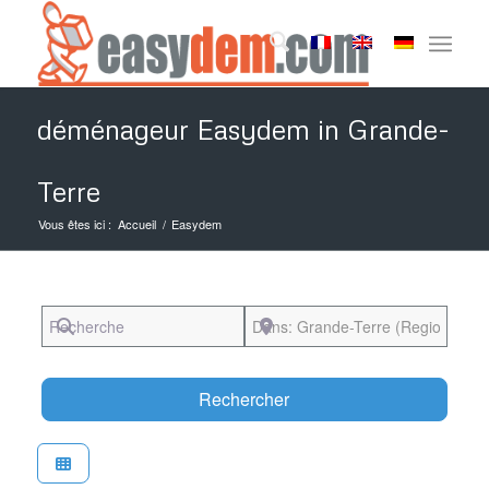
déménageur Easydem in Grande-
Terre
Vous êtes ici :
Accueil
/
Easydem
Recherche
Près de
Search
Rechercher
Favori
Easydem