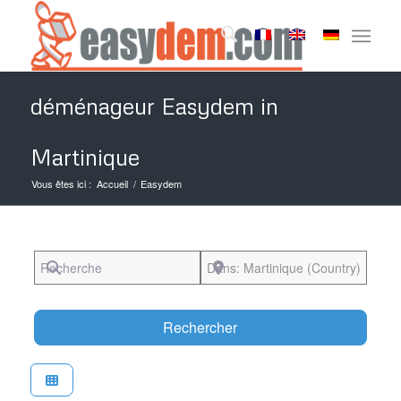
déménageur Easydem in
Martinique
Vous êtes ici :
Accueil
/
Easydem
Recherche
Près de
Search
Rechercher
Favori
Easydem