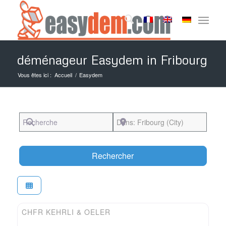
déménageur Easydem in Fribourg
Vous êtes ici :
Accueil
/
Easydem
Recherche
Près de
Search
Rechercher
Favori
Easydem
CHFR KEHRLI & OELER