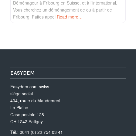
Déménageur à Fribourg en Suisse, et à l’international.
Vous cherchez un déménagement de ou à partir de
Fribourg. Faites appel
Read more…
EASYDEM
Easydem.com swiss
siége social
404, route du Mandement
La Plaine
Case postale 128
CH 1242 Satigny
Tél.: 0041 (0) 22 754 03 41