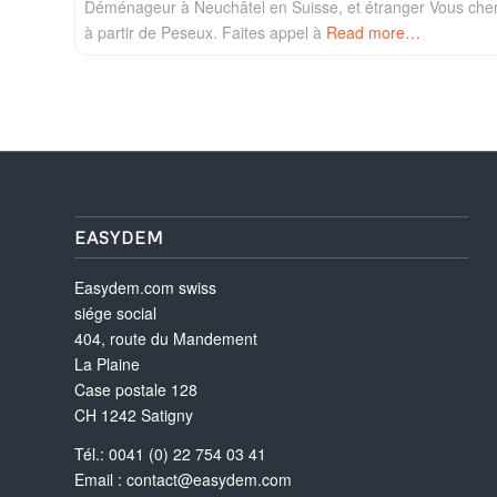
Déménageur à Neuchâtel en Suisse, et étranger Vous ch
à partir de Peseux. Faites appel à
Read more…
EASYDEM
Easydem.com swiss
siége social
404, route du Mandement
La Plaine
Case postale 128
CH 1242 Satigny
Tél.: 0041 (0) 22 754 03 41
Email :
contact@easydem.com