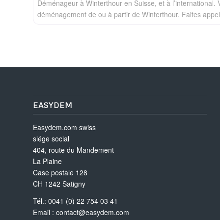
Déménageur à Winterthour en Suisse, et à l’international.
déménagement de ou à partir de Winterthour. Faites appe
EASYDEM
Easydem.com swiss
siége social
404, route du Mandement
La Plaine
Case postale 128
CH 1242 Satigny
Tél.: 0041 (0) 22 754 03 41
Email :
contact@easydem.com