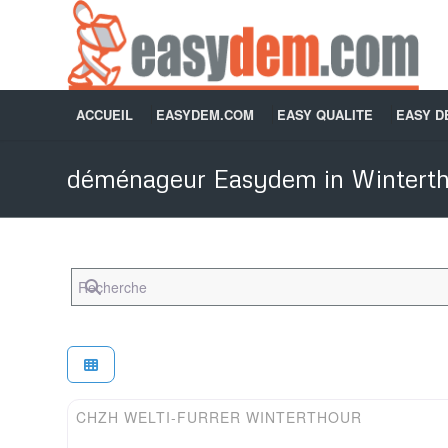
ACCUEIL
EASYDEM.COM
EASY QUALITE
EASY 
déménageur Easydem in Winterth
Recherche
Easydem
CHZH WELTI-FURRER WINTERTHOUR