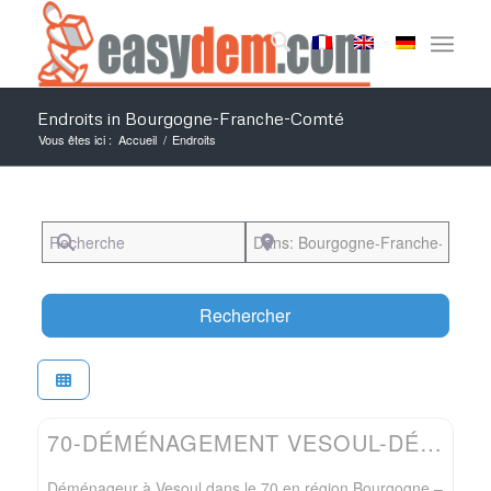
Endroits in Bourgogne-Franche-Comté
Vous êtes ici :
Accueil
/
Endroits
Recherche
Près de
Search
Rechercher
Favo
Easydem
70-DÉMÉNAGEMENT VESOUL-DÉMÉNAGEUR JPL SERVICES
Déménageur à Vesoul dans le 70 en région Bourgogne –