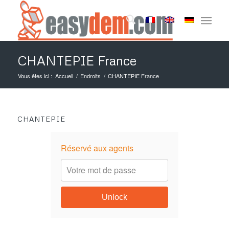
CHANTEPIE France
Vous êtes ici :
Accueil
/
Endroits
/
CHANTEPIE France
CHANTEPIE
Réservé aux agents
Unlock