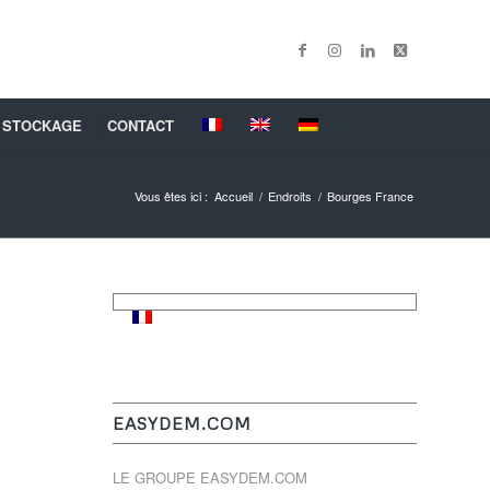
 STOCKAGE
CONTACT
Vous êtes ici :
Accueil
/
Endroits
/
Bourges France
EASYDEM.COM
LE GROUPE EASYDEM.COM