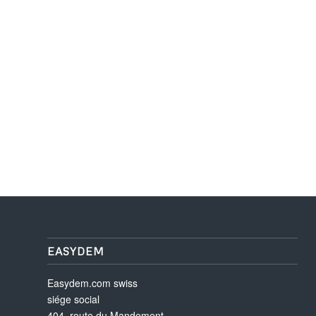
EASYDEM
Easydem.com swiss
siége social
404, route du Mandement