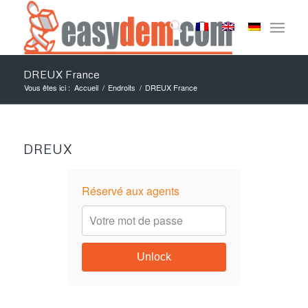
DREUX France
Vous êtes ici :
Accueil
/
Endroits
/
DREUX France
DREUX
Réservé aux agents
Unlock