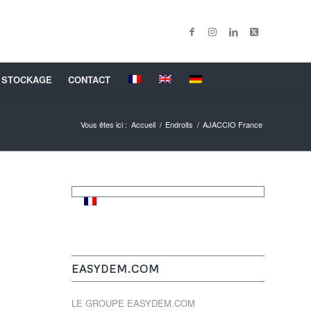
 STOCKAGE
CONTACT
Vous êtes ici :
Accueil
/
Endroits
/
AJACCIO France
EASYDEM.COM
LE GROUPE EASYDEM.COM