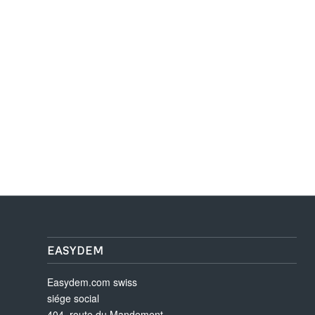
EASYDEM
Easydem.com swiss
siége social
404, route du Mandement