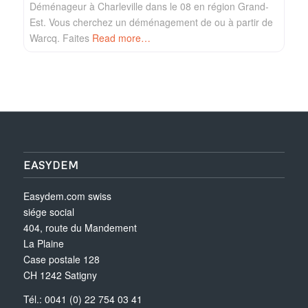
Déménageur à Charleville dans le 08 en région Grand-
Est. Vous cherchez un déménagement de ou à partir de
Warcq. Faites
Read more…
EASYDEM
Easydem.com swiss
siége social
404, route du Mandement
La Plaine
Case postale 128
CH 1242 Satigny
Tél.: 0041 (0) 22 754 03 41