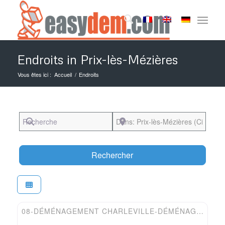
Endroits in Prix-lès-Mézières
Vous êtes ici :
Accueil
/
Endroits
Recherche
Près de
Search
Rechercher
Favori
Easydem
08-DÉMÉNAGEMENT CHARLEVILLE-DÉMÉNAGEUR ARDEN