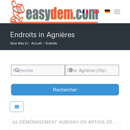
Endroits in Agnières
Vous êtes ici :
Accueil
/
Endroits
Recherche
Près de
Search
Rechercher
Favori
Easydem
62-DÉMÉNAGEMENT AUBIGNY-EN-ARTOIS-DÉMÉNAGEUR MORTELECQUE