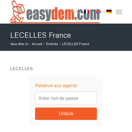
LECELLES France
Vous êtes ici :
Accueil
/
Endroits
/
LECELLES France
LECELLES
Réservé aux agents
Unlock