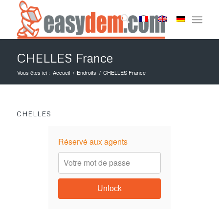
CHELLES France
Vous êtes ici :
Accueil
/
Endroits
/
CHELLES France
CHELLES
Réservé aux agents
Unlock