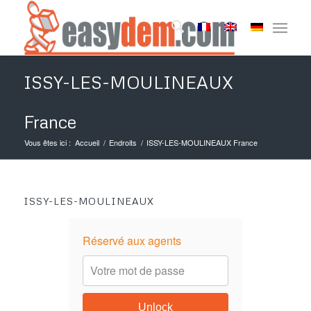
ISSY-LES-MOULINEAUX
France
Vous êtes ici :
Accueil
/
Endroits
/
ISSY-LES-MOULINEAUX France
ISSY-LES-MOULINEAUX
Réservé aux agents
Unlock