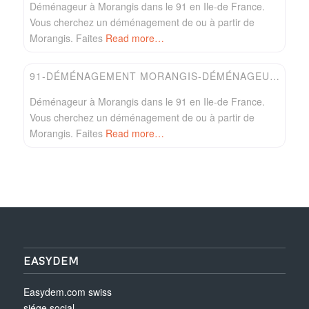
Déménageur à Morangis dans le 91 en Ile-de France.
Vous cherchez un déménagement de ou à partir de
Morangis. Faites
Read more…
Favori
Easydem
91-DÉMÉNAGEMENT MORANGIS-DÉMÉNAGEUR JEP
Déménageur à Morangis dans le 91 en Ile-de France.
Vous cherchez un déménagement de ou à partir de
Morangis. Faites
Read more…
EASYDEM
Easydem.com swiss
siége social