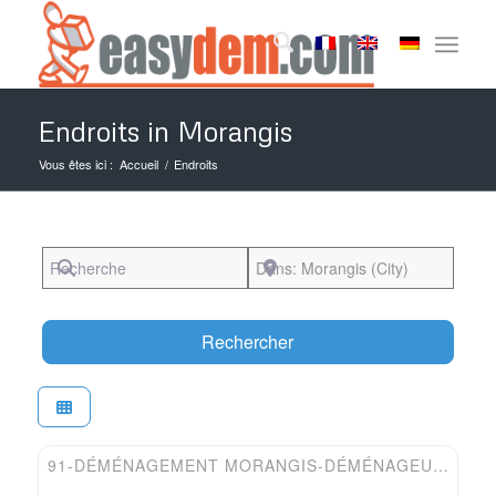
Endroits in Morangis
Vous êtes ici :
Accueil
/
Endroits
Recherche
Près de
Search
Rechercher
Favori
Easydem
91-DÉMÉNAGEMENT MORANGIS-DÉMÉNAGEUR TRANSLYNE