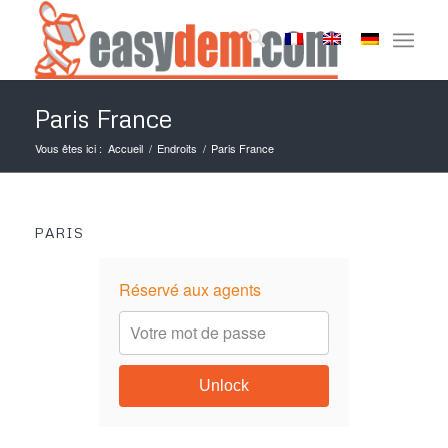
Paris France
Vous êtes ici :
Accueil
/
Endroits
/
Paris France
PARIS
Réservé aux agents
Unlock