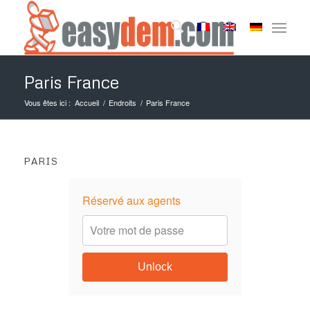
Paris France
Vous êtes ici :
Accueil
/
Endroits
/
Paris France
PARIS
Réservé aux agents
Unlock