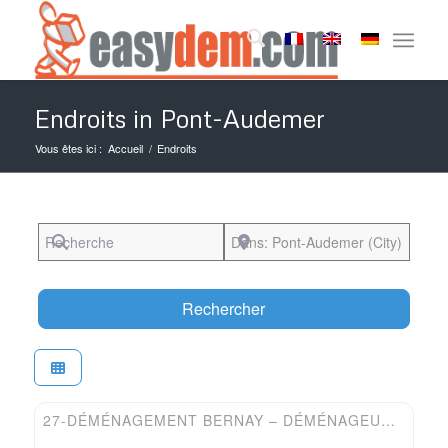
Endroits in Pont-Audemer
Vous êtes ici :
Accueil
/
Endroits
Recherche
Près de
Search
Rechercher
Favori
Easydem
27-DÉMÉNAGEMENT BERNAY – DÉMÉNAGEUR DENOMMEY