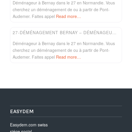
Déménageur à Bernay dans le 27 en Normandie. Vous
cherchez un déménagement de ou à partir de Pont-
Audemer. Faites appel
Read more…
Favori
Easydem
27-DÉMÉNAGEMENT BERNAY – DÉMÉNAGEUR GUIBERT
Déménageur à Bernay dans le 27 en Normandie. Vous
cherchez un déménagement de ou à partir de Pont-
Audemer. Faites appel
Read more…
EASYDEM
Easydem.com swiss
siége social