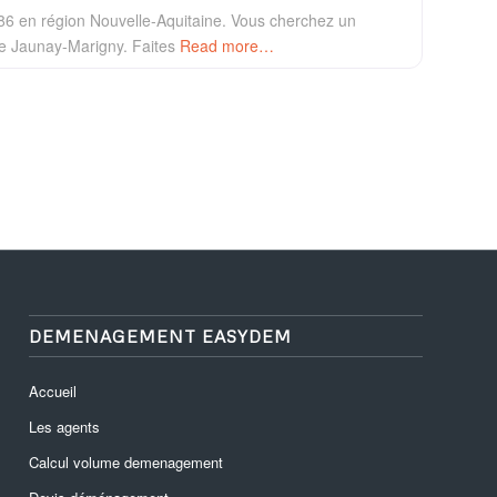
86 en région Nouvelle-Aquitaine. Vous cherchez un
e Jaunay-Marigny. Faites
Read more…
DEMENAGEMENT EASYDEM
Accueil
Les agents
Calcul volume demenagement