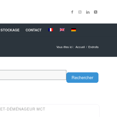
 STOCKAGE
CONTACT
Vous êtes ici :
Accueil
/
Endroits
Search
Rechercher
Favori
RET-DÉMÉNAGEUR MCT