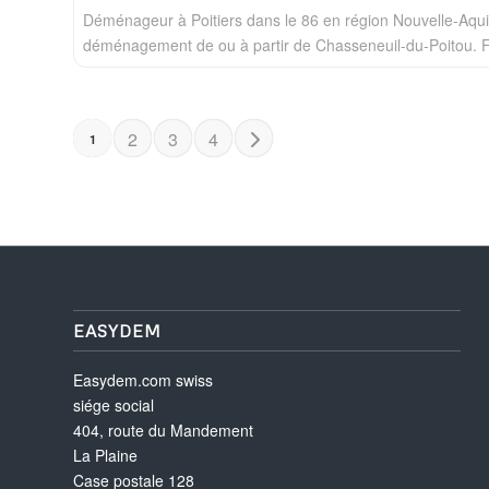
Déménageur à Poitiers dans le 86 en région Nouvelle-Aqui
déménagement de ou à partir de Chasseneuil-du-Poitou. 
POSTS NAVIGATION
Older posts
2
3
4
1
EASYDEM
Easydem.com swiss
siége social
404, route du Mandement
La Plaine
Case postale 128