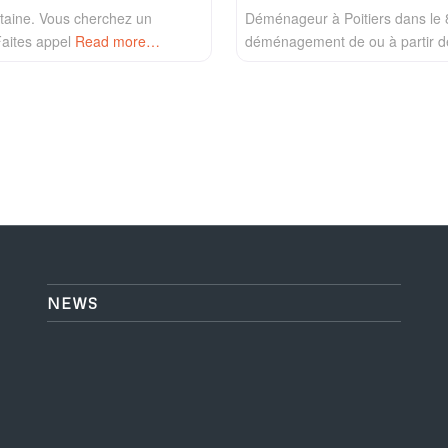
taine. Vous cherchez un
Déménageur à Poitiers dans le 
Faites appel
Read more…
déménagement de ou à partir d
NEWS