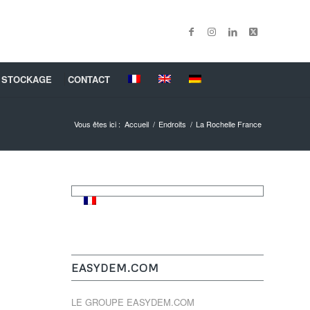
 STOCKAGE
CONTACT
Vous êtes ici :
Accueil
/
Endroits
/
La Rochelle France
EASYDEM.COM
LE GROUPE EASYDEM.COM