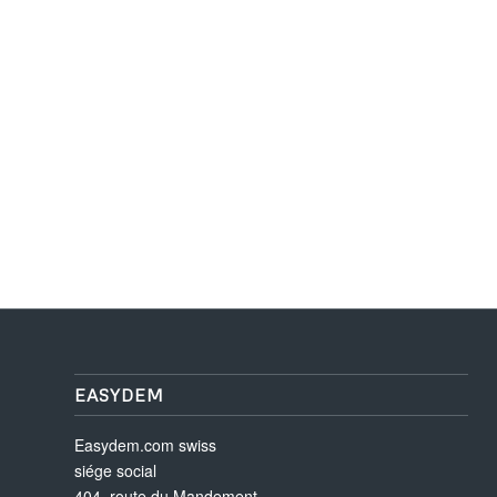
EASYDEM
Easydem.com swiss
siége social
404, route du Mandement