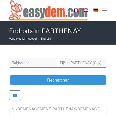
Endroits in PARTHENAY
Vous êtes ici :
Accueil
/
Endroits
Recherche
Près de
Search
Rechercher
Favori
Easydem
79-DÉMÉNAGEMENT PARTHENAY-DÉMÉNAGEUR BM