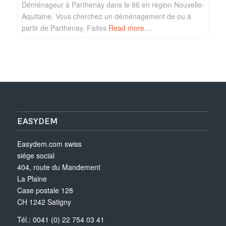
Déménageur à Parthenay dans le 86 en région Nouvelle-
Aquitaine. Vous cherchez un déménagement de ou à
partir de Parthenay. Faites
Read more…
EASYDEM
Easydem.com swiss
siége social
404, route du Mandement
La Plaine
Case postale 128
CH 1242 Satigny
Tél.: 0041 (0) 22 754 03 41