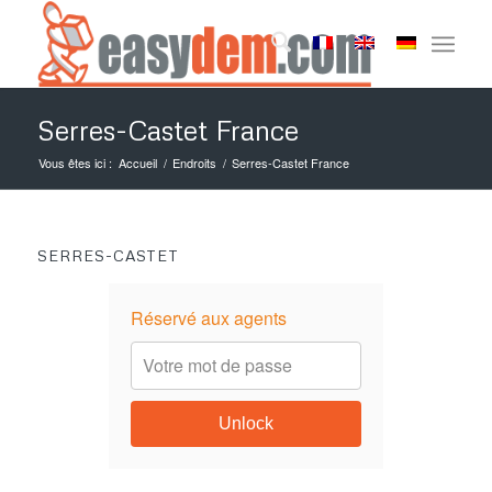
Serres-Castet France
Vous êtes ici :
Accueil
/
Endroits
/
Serres-Castet France
SERRES-CASTET
Réservé aux agents
Unlock