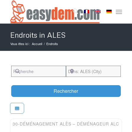
Endroits in ALES
Vous êtes ici :
Accueil
/
Endroits
Recherche
Près de
Search
Rechercher
Favori
Easydem
30-DÉMÉNAGEMENT ALÈS – DÉMÉNAGEUR ALC