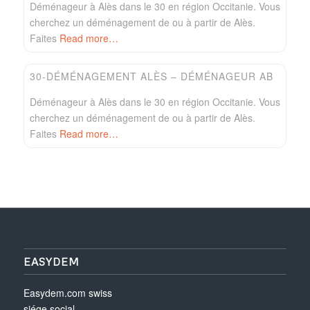
Déménageur à Alès dans le 30 en région Occitanie. Vous
cherchez un déménagement de ou à partir de Alès.
Faites
Read more…
Favori
Easydem
30-DÉMÉNAGEMENT ALÈS – DÉMÉNAGEUR AB
Déménageur à Alès dans le 30 en région Occitanie. Vous
cherchez un déménagement de ou à partir de Alès.
Faites
Read more…
EASYDEM
Easydem.com swiss
siége social