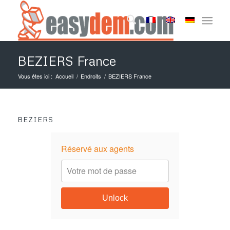
BEZIERS France
Vous êtes ici :
Accueil
/
Endroits
/
BEZIERS France
BEZIERS
Réservé aux agents
Unlock