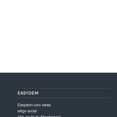
EASYDEM
Easydem.com swiss
siége social
404, route du Mandement