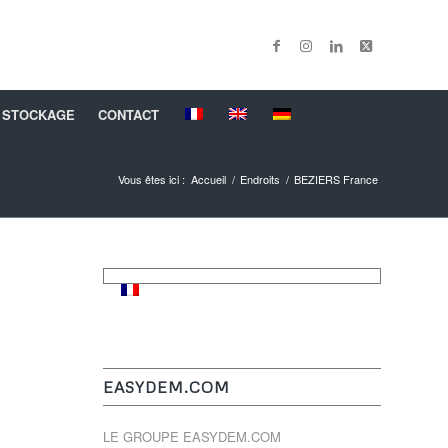
 STOCKAGE
CONTACT
Vous êtes ici :
Accueil
/
Endroits
/
BEZIERS France
EASYDEM.COM
LE GROUPE EASYDEM.COM