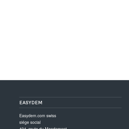
EASYDEM
Easydem.com swiss
siége social
404, route du Mandement