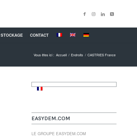
 STOCKAGE
CONTACT
Vous êtes ici :
Accueil
/
Endroits
/
CASTRIES France
EASYDEM.COM
LE GROUPE EASYDEM.COM