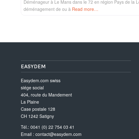
Déménageur à Le Mans dans le 72 en région Pays de la L
déménagement de ou à
Read more…
EASYDEM
Easydem.com swiss
siége social
404, route du Mandement
La Plaine
Case postale 128
CH 1242 Satigny
Tél.: 0041 (0) 22 754 03 41
Email :
contact@easydem.com