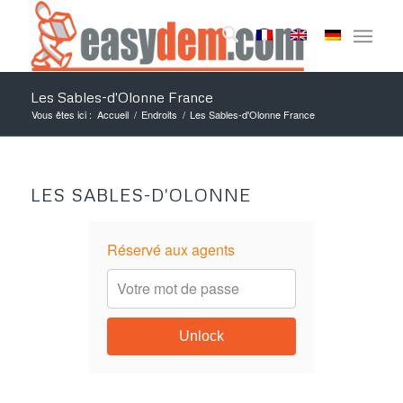
Les Sables-d'Olonne France
Vous êtes ici :
Accueil
/
Endroits
/
Les Sables-d'Olonne France
LES SABLES-D'OLONNE
Réservé aux agents
Unlock