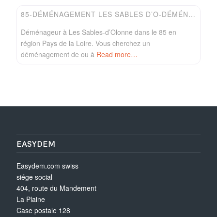
85-DÉMÉNAGEMENT LES SABLES D’O-DÉMÉNAGEUR FORTIN
Déménageur à Les Sables-d’Olonne dans le 85 en
région Pays de la Loire. Vous cherchez un
déménagement de ou à
Read more…
EASYDEM
Easydem.com swiss
siége social
404, route du Mandement
La Plaine
Case postale 128