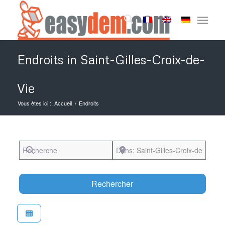
Endroits in Saint-Gilles-Croix-de-
Vie
Vous êtes ici :
Accueil
/
Endroits
Recherche
Près de
Search
Rechercher
Favori
Easydem