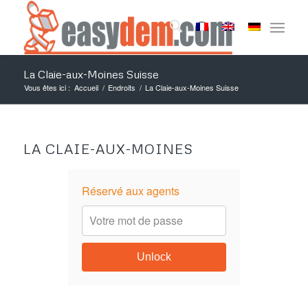
La Claie-aux-Moines Suisse
Vous êtes ici :
Accueil
/
Endroits
/
La Claie-aux-Moines Suisse
LA CLAIE-AUX-MOINES
Réservé aux agents
Unlock