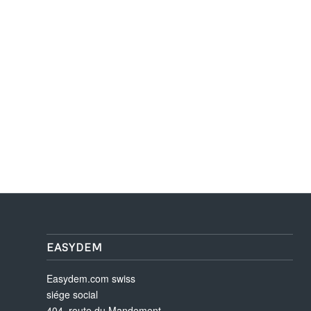
EASYDEM
Easydem.com swiss
siége social
404, route du Mandement