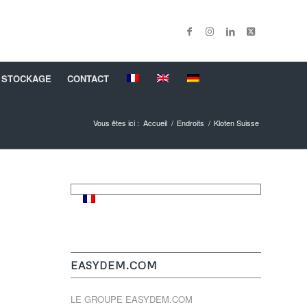
 STOCKAGE
CONTACT
Vous êtes ici :
Accueil
/
Endroits
/
Kloten Suisse
EASYDEM.COM
LE GROUPE EASYDEM.COM