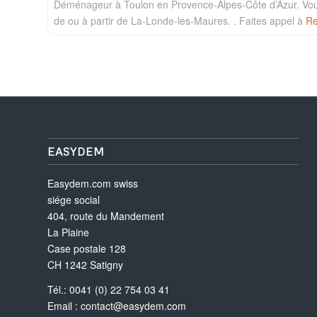
Déménageur à Toulon en Provence-Alpes-Côte d’Azur. V
de ou à partir de La-Londe-les-Maures. . Faites appel à
R
EASYDEM
Easydem.com swiss
siége social
404, route du Mandement
La Plaine
Case postale 128
CH 1242 Satigny
Tél.: 0041 (0) 22 754 03 41
Email :
contact@easydem.com