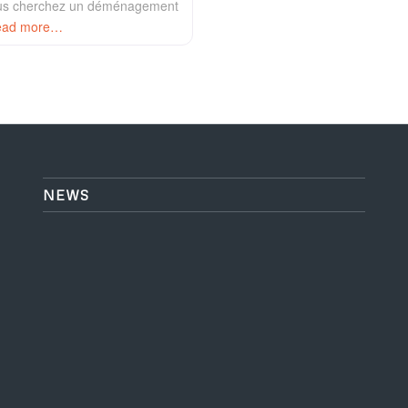
ous cherchez un déménagement
ead more…
NEWS