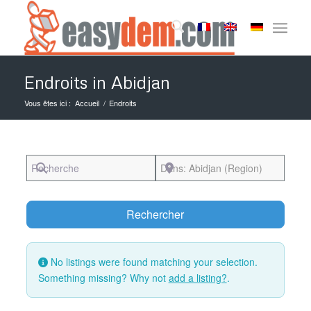
Endroits in Abidjan
Vous êtes ici :
Accueil
/
Endroits
Recherche
Près de
Search
Rechercher
No listings were found matching your selection.
Something missing? Why not
add a listing?
.