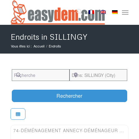
Endroits in SILLINGY
Vous êtes ici :
Accueil
/
Endroits
Recherche
Près de
Search
Rechercher
Favori
Easydem
74-DÉMÉNAGEMENT ANNECY-DÉMÉNAGEUR GANDOSSI