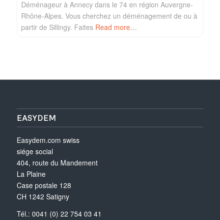
Déménageur à Annecy dans le 74 en région Auvergne-
Rhône-Alpes. Vous cherchez un déménagement de ou à
partir de Sillingy. Faites
Read more…
EASYDEM
Easydem.com swiss
siége social
404, route du Mandement
La Plaine
Case postale 128
CH 1242 Satigny
Tél.: 0041 (0) 22 754 03 41