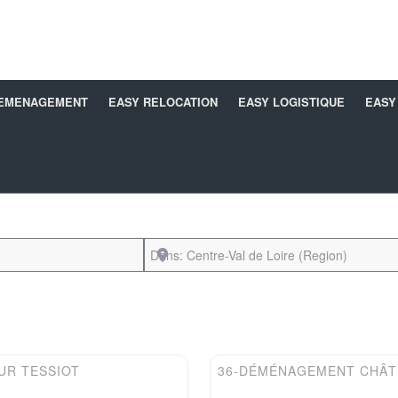
DEMENAGEMENT
EASY RELOCATION
EASY LOGISTIQUE
EASY
Près de
Favori
Easydem
R TESSIOT
36-DÉMÉNAGEMENT CHÂT