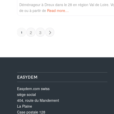
Déménageur à Dreux dans le 28 en région Val de Loire.
de ou à partir de
Read more…
POSTS NAVIGATION
Older posts
2
3
1
EASYDEM
Easydem.com swiss
siége social
404, route du Mandement
La Plaine
Case postale 128