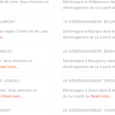
al de Loire. Vous cherchez un
Déménageur à Châteauroux dans
déménagement de ou à partir 
Favori
Easydem
AUMONT
18-DÉMÉNAGEMENT BOUR
n région Centre-Val de Loire.
Déménageur à Bourges dans le 1
re…
déménagement de ou à partir 
Favori
Easydem
UMEAU
45-DÉMÉNAGEMENT BEAU
e. Vous cherchez un
Déménageur à Beaugency dans l
ead more…
déménagement de ou à partir d
Favori
Easydem
R JUMEAU
28-DÉMÉNAGEMENT DREU
ire. Vous cherchez un
Déménageur à Dreux dans le 28
el
Read more…
de ou à partir de
Read more…
Favori
Easydem
AUNAY
28-DÉMÉNAGEMENT CHAR