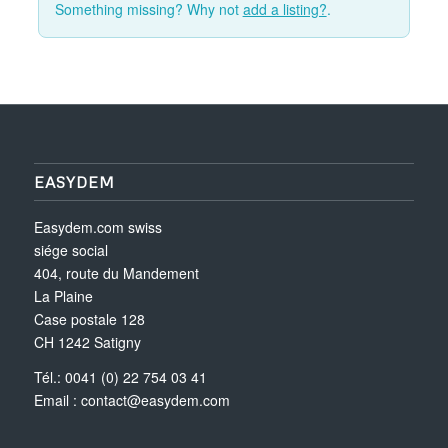
Something missing? Why not
add a listing?
.
EASYDEM
Easydem.com swiss
siége social
404, route du Mandement
La Plaine
Case postale 128
CH 1242 Satigny
Tél.: 0041 (0) 22 754 03 41
Email :
contact@easydem.com