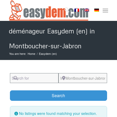
déménageur Easydem (en) in
Montboucher-sur-Jabron
You are here:
Home
/
Easydem (en)
Search for
Near
Search
Search
No listings were found matching your selection.