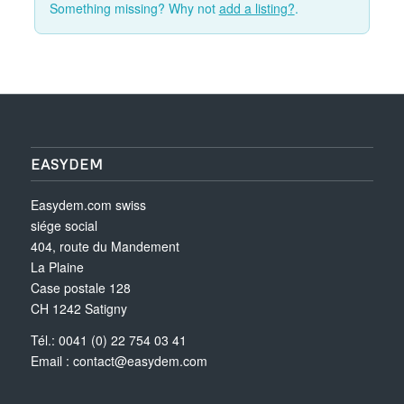
Something missing? Why not
add a listing?
.
EASYDEM
Easydem.com swiss
siége social
404, route du Mandement
La Plaine
Case postale 128
CH 1242 Satigny
Tél.: 0041 (0) 22 754 03 41
Email :
contact@easydem.com