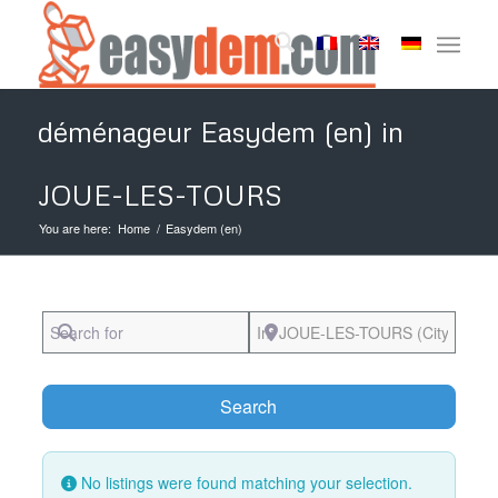
déménageur Easydem (en) in
JOUE-LES-TOURS
You are here:
Home
/
Easydem (en)
Search for
Near
Search
Search
No listings were found matching your selection.