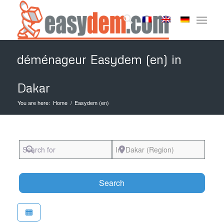
déménageur Easydem (en) in
Dakar
You are here:
Home
/
Easydem (en)
Search for
Near
Search
Search
Favori
Easydem (en)